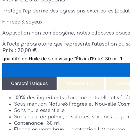
Vitamine E & antioxydants
Protège l’épiderme des agressions extérieures (polluti
Fini sec & soyeux
Application non comédogène, notes olfactives douces
À l’acte préparatoire que représente l’utilisation du 
Prix :
20,00
€
quantité de Huile de soin visage “Élixir d’Ente” 30 ml
Caractéristiques
Composition
Conseil
100% des ingrédients
d’origine naturelle et végé
Sous mention
Nature&Progrès
et
Nouvelle Cosm
Sans huile essentielle
Sans huile de palme, ni sulfates, silicones ou p
Contenance :
30 ml
Flacon en verre brun
— protection UV assurée