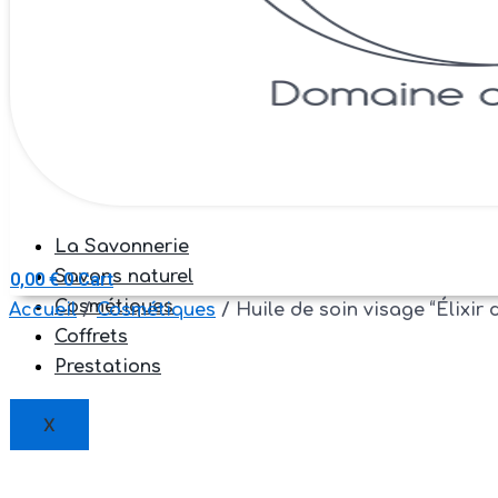
La Savonnerie
Savons naturel
0,00
€
0
Cart
Cosmétiques
Accueil
/
Cosmétiques
/ Huile de soin visage “Élixir 
Coffrets
Prestations
X